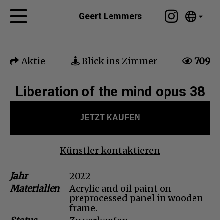
Tumblr
Geert Lemmers
Mail
English
Startseite
Nederlands
Aktie
Blick ins Zimmer
709
Español
Kunstwerke
Português
Nachrichten
Liberation of the mind opus 38
汉语/中文
العربية
Über mich
JETZT KAUFEN
Русский
Kontakt
日本語
Deutsch
Künstler kontaktieren
Français
Jahr
2022
Italiano
Materialien
Acrylic and oil paint on
Polski
preprocessed panel in wooden
Ελληνικά
frame.
Svenska