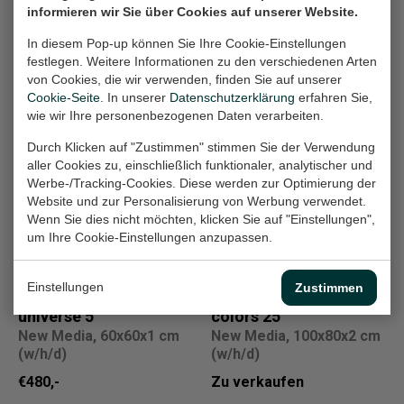
informieren wir Sie über Cookies auf unserer Website.
In diesem Pop-up können Sie Ihre Cookie-Einstellungen
festlegen. Weitere Informationen zu den verschiedenen Arten
von Cookies, die wir verwenden, finden Sie auf unserer
Andere Arbeiten
Cookie-Seite
. In unserer
Datenschutzerklärung
erfahren Sie,
wie wir Ihre personenbezogenen Daten verarbeiten.
Mystery and Matter
My own thoughts I
Durch Klicken auf "Zustimmen" stimmen Sie der Verwendung
Painting, 80x100x4 cm
VII
aller Cookies zu, einschließlich funktionaler, analytischer und
(w/h/d)
Werbe-/Tracking-Cookies. Diese werden zur Optimierung der
Painting, 80x100x4 cm
Website und zur Personalisierung von Werbung verwendet.
(w/h/d)
Zu verkaufen
Wenn Sie dies nicht möchten, klicken Sie auf "Einstellungen",
Zu verkaufen
um Ihre Cookie-Einstellungen anzupassen.
Einstellungen
Zustimmen
The mysterious
High summer
universe 5
colors 25
New Media, 60x60x1 cm
New Media, 100x80x2 cm
(w/h/d)
(w/h/d)
€480,-
Zu verkaufen