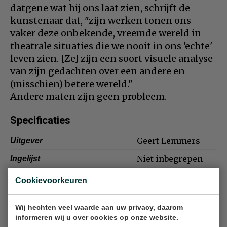
datgene wat hij ons laat zien, schrijft de
kunstenaar dat, "zijn werken tonen ons
vaker deze onbekende, vreemde wereld in
theatrale situaties die we nooit in ons 'echte'
leven zien. [Ze] zijn een soort visuele analyse
van zijn gedachten over een andere en
(misschien) betere wereld."
Andere maten zijn geen probleem.
Specificaties
Geert Lemmers
Uitgever
Niet inbegrepen
Ingelijst
Inbegrepen
Certificaat van echtheid
Cookievoorkeuren
Uitstekend
Conditie/details
Wij hechten veel waarde aan uw privacy, daarom
Inbegrepen
Handtekening
informeren wij u over cookies op onze website.