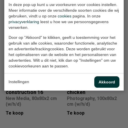
In deze pop-up kunt u uw voorkeuren voor cookies instellen.
Meer informatie over de verschillende soorten cookies die wij
gebruiken, vindt u op onze
cookies
pagina. In onze
Ander werk
privacyverklaring
leest u hoe we uw persoonsgegevens
verwerken.
Sensitive
Homecoming I
Door op "Akkoord" te klikken, geeft u toestemming voor het
Painting, 80x100x4 cm
gebruik van alle cookies, waaronder functionele, analytische
expression opus 23
(w/h/d)
en advertentie/trackingcookies. Deze worden gebruikt voor
New Media, 100x80x2 cm
het optimaliseren van de website en het personaliseren van
(w/h/d)
Te koop
advertenties. Wilt u dit niet, klik dan op "Instellingen" om uw
Te koop
cookievoorkeuren aan te passen.
Instellingen
Akkoord
Linear sensitive
Interior with
construction 16
chicken
New Media, 80x80x2 cm
Photography, 100x80x2
(w/h/d)
cm (w/h/d)
Te koop
Te koop