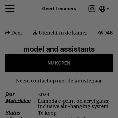
Tumblr
Geert Lemmers
Mail
English
Home
Nederlands
Deel
Uitzicht in de kamer
748
Español
Kunstwerken
Português
Nieuws
model and assistants
汉语/中文
العربية
Over mij
NU KOPEN
Русский
Contact
日本語
Deutsch
Neem contact op met de kunstenaar
Français
Jaar
2023
Italiano
Materialen
Lambda c-print on acryl glass;
Polski
inclusive alu-hanging system.
Ελληνικά
Status
Te koop
Svenska